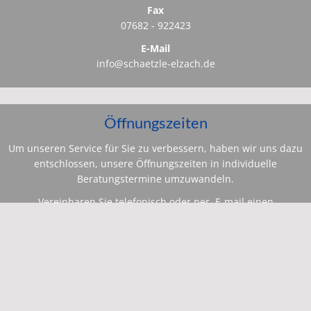
Fax
07682 - 922423
E-Mail
info@schaetzle-elzach.de
Öffnungszeiten
Um unseren Service für Sie zu verbessern, haben wir uns dazu
entschlossen, unsere Öffnungszeiten in individuelle
Beratungstermine umzuwandeln.
Vereinbaren Sie telefonisch oder per E-mail einen
Beratungstermin.
Wir nehmen uns Zeit, um in Ruhe und entspannter
Atmosphäre kompetent auf Ihre Wünsche einzugehen, bei uns
im Ausstellungsraum und natürlich auch gerne bei Ihnen zu
Hause.